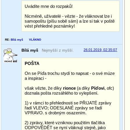
Uvádíte mne do rozpaků!
Nicméně, uživatelé - vězte - že vláknovat lze i
samopoštu (píšu sobě sám) a lze si tak v poště
vést přehledné poznámky!
RE:
Bílá myš
VLÁKNO
Bílá myš
26.01.2019, 02:35:07
Nejmyšší z myšší.
POŠTA
On se Píďa trochu stydí to napsat - o své múze
a inspiraci -
však vězte, že díky
rionce
(a díky
Píďovi
, ofc)
doznala pošta rozsáhlého to vylepšení.
1) v rámci to přehlednosti se PŘIJATÉ zprávy
řadí VLEVO; ODESLANÉ zprávy se řadí
VPRAVO. s drobným osazením.
2) zprávy, které vzniknou použitím tlačítka
ODPOVĚDĚT se nyní vláknují stejně, jako