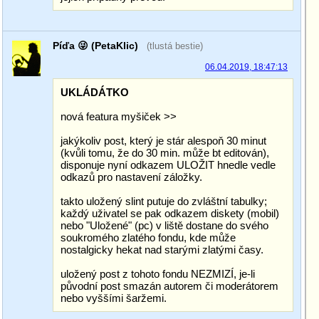
Píďa 😜 (PetaKlic)
(tlustá bestie)
06.04.2019, 18:47:13
UKLÁDÁTKO
nová featura myšiček >>
jakýkoliv post, který je stár alespoň 30 minut
(kvůli tomu, že do 30 min. může bt editován),
disponuje nyní odkazem ULOŽIT hnedle vedle
odkazů pro nastavení záložky.
takto uložený slint putuje do zvláštní tabulky;
každý uživatel se pak odkazem diskety (mobil)
nebo "Uložené" (pc) v liště dostane do svého
soukromého zlatého fondu, kde může
nostalgicky hekat nad starými zlatými časy.
uložený post z tohoto fondu NEZMIZÍ, je-li
původní post smazán autorem či moderátorem
nebo vyššími šaržemi.