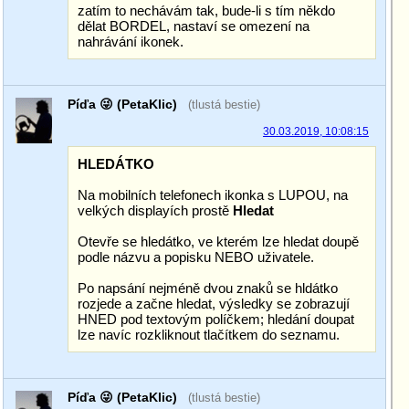
zatím to nechávám tak, bude-li s tím někdo
dělat BORDEL, nastaví se omezení na
nahrávání ikonek.
Píďa 😜 (PetaKlic)
(tlustá bestie)
30.03.2019, 10:08:15
HLEDÁTKO
Na mobilních telefonech ikonka s LUPOU, na
velkých displayích prostě
Hledat
Otevře se hledátko, ve kterém lze hledat doupě
podle názvu a popisku NEBO uživatele.
Po napsání nejméně dvou znaků se hldátko
rozjede a začne hledat, výsledky se zobrazují
HNED pod textovým políčkem; hledání doupat
lze navíc rozkliknout tlačítkem do seznamu.
Píďa 😜 (PetaKlic)
(tlustá bestie)