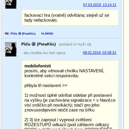
07.03.2019, 13:14:11
fackovací hra (vratně) odvlšána; stejně už se
tady nefackovalo.
RE:
Píďa 😜 (PetaKlic)
VLÁKNO
Píďa 😜 (PetaKlic)
postavil si myší ráj
- ale chodila mu tam opice
09.02.2019, 03:38:31
mobilofonisti
prosím, aby věnovali chvilku NASTAVENÍ,
konkrétně sekci responsvita;
přibyla tři nastavení >>
1) možnost úplně odvlšat sidebar při postavení
na výšku (je zachována signalizace + v hlavičce
visí srdíčko při novikách); stačí pro jeho
znovuseobjevení otočit zase na šířku
2) 3) lze zapnout / vypnout zvětšení
ROZESTUPŮ odkazů (pod záhlavím odkazy