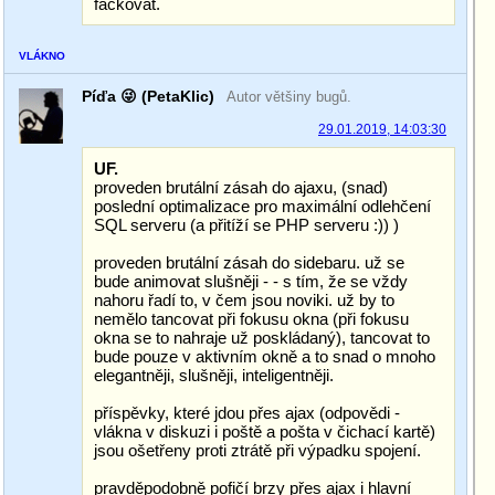
fackovat.
VLÁKNO
Píďa 😜 (PetaKlic)
Autor většiny bugů.
29.01.2019, 14:03:30
UF.
proveden brutální zásah do ajaxu, (snad)
poslední optimalizace pro maximální odlehčení
SQL serveru (a přitíží se PHP serveru :)) )
proveden brutální zásah do sidebaru. už se
bude animovat slušněji - - s tím, že se vždy
nahoru řadí to, v čem jsou noviki. už by to
nemělo tancovat při fokusu okna (při fokusu
okna se to nahraje už poskládaný), tancovat to
bude pouze v aktivním okně a to snad o mnoho
elegantněji, slušněji, inteligentněji.
příspěvky, které jdou přes ajax (odpovědi -
vlákna v diskuzi i poště a pošta v čichací kartě)
jsou ošetřeny proti ztrátě při výpadku spojení.
pravděpodobně pofičí brzy přes ajax i hlavní