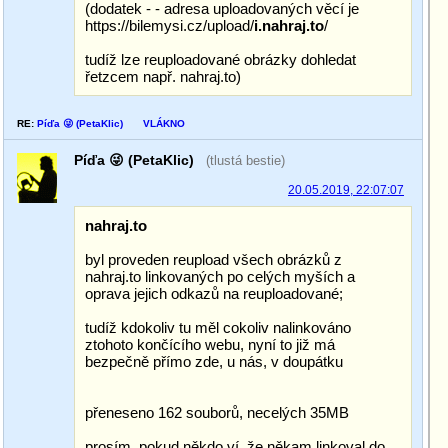
(dodatek - - adresa uploadovaných věcí je
https:
//bilemysi.cz/upload/
i.nahraj.to
/
tudíž lze reuploadované obrázky dohledat
řetzcem např. nahraj.to)
RE:
Píďa 😜 (PetaKlic)
VLÁKNO
Píďa 😜 (PetaKlic)
(tlustá bestie)
20.05.2019, 22:07:07
nahraj.to
byl proveden reupload všech obrázků z
nahraj.to linkovaných po celých myších a
oprava jejich odkazů na reuploadované;
tudíž kdokoliv tu měl cokoliv nalinkováno
ztohoto končícího webu, nyní to již má
bezpečně přímo zde, u nás, v doupátku
přeneseno 162 souborů, necelých 35MB
prosím, pokud někdo ví, že někam linkoval do