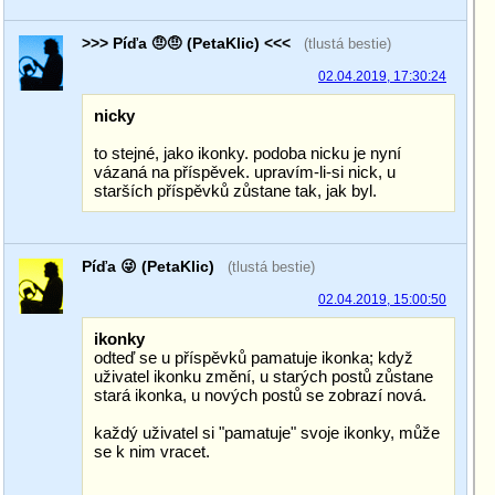
>>> Píďa 🤨🤨 (PetaKlic) <<<
(tlustá bestie)
02.04.2019, 17:30:24
nicky
to stejné, jako ikonky. podoba nicku je nyní
vázaná na příspěvek. upravím-li-si nick, u
starších příspěvků zůstane tak, jak byl.
Píďa 😜 (PetaKlic)
(tlustá bestie)
02.04.2019, 15:00:50
ikonky
odteď se u příspěvků pamatuje ikonka; když
uživatel ikonku změní, u starých postů zůstane
stará ikonka, u nových postů se zobrazí nová.
každý uživatel si "pamatuje" svoje ikonky, může
se k nim vracet.