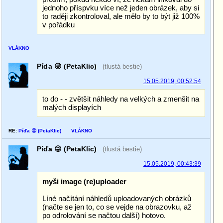
jednoho příspvku více než jeden obrázek, aby si
to raději zkontroloval, ale mělo by to být již 100%
v pořádku
VLÁKNO
Píďa 😜 (PetaKlic)
(tlustá bestie)
15.05.2019, 00:52:54
to do - - zvětšit náhledy na velkých a zmenšit na
malých displayích
RE:
Píďa 😜 (PetaKlic)
VLÁKNO
Píďa 😜 (PetaKlic)
(tlustá bestie)
15.05.2019, 00:43:39
myši image (re)uploader
Líné načítání náhledů uploadovaných obrázků
(načte se jen to, co se vejde na obrazovku, až
po odrolování se načtou další) hotovo.