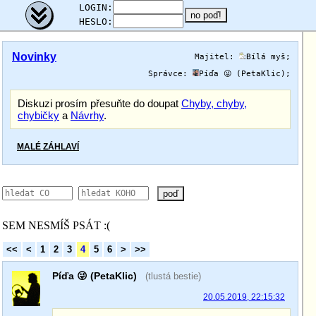
;
LOGIN:
HESLO:
Novinky
Majitel:
Bílá myš
;
Správce:
Píďa 😜 (PetaKlic)
;
Diskuzi prosím přesuňte do doupat
Chyby, chyby,
chybičky
a
Návrhy
.
MALÉ ZÁHLAVÍ
poď
SEM NESMÍŠ PSÁT :(
<<
<
1
2
3
4
5
6
>
>>
Píďa 😜 (PetaKlic)
(tlustá bestie)
20.05.2019, 22:15:32