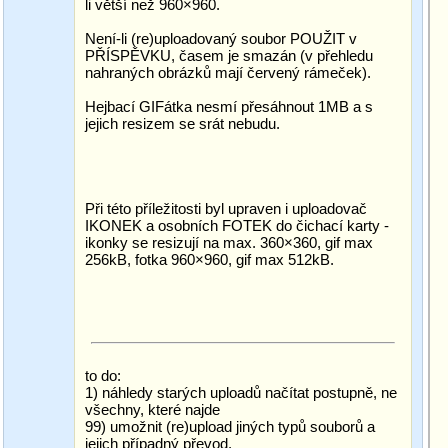
li větší než 960×960.
Není-li (re)uploadovaný soubor POUŽIT v
PŘÍSPĚVKU, časem je smazán (v přehledu
nahraných obrázků mají červený rámeček).
Hejbací GIFátka nesmí přesáhnout 1MB a s
jejich resizem se srát nebudu.
Při této příležitosti byl upraven i uploadovač
IKONEK a osobních FOTEK do čichací karty -
ikonky se resizují na max. 360×360, gif max
256kB, fotka 960×960, gif max 512kB.
to do:
1) náhledy starých uploadů načítat postupně, ne
všechny, které najde
99) umožnit (re)upload jiných typů souborů a
jejich případný převod.