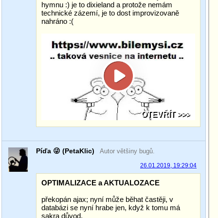
hymnu :) je to dixieland a protože nemám
technické zázemí, je to dost improvizovaně
nahráno :(
Píďa 😜 (PetaKlic)
Autor většiny bugů.
26.01.2019, 19:29:04
OPTIMALIZACE a AKTUALOZACE
překopán ajax; nyní může běhat častěji, v
databázi se nyní hrabe jen, když k tomu má
sakra důvod.