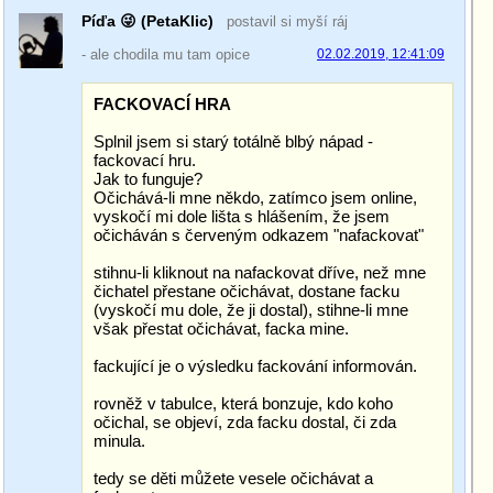
Píďa 😜 (PetaKlic)
postavil si myší ráj
- ale chodila mu tam opice
02.02.2019, 12:41:09
FACKOVACÍ HRA
Splnil jsem si starý totálně blbý nápad -
fackovací hru.
Jak to funguje?
Očichává-li mne někdo, zatímco jsem online,
vyskočí mi dole lišta s hlášením, že jsem
očicháván s červeným odkazem "nafackovat"
stihnu-li kliknout na nafackovat dříve, než mne
čichatel přestane očichávat, dostane facku
(vyskočí mu dole, že ji dostal), stihne-li mne
však přestat očichávat, facka mine.
fackující je o výsledku fackování informován.
rovněž v tabulce, která bonzuje, kdo koho
očichal, se objeví, zda facku dostal, či zda
minula.
tedy se děti můžete vesele očichávat a