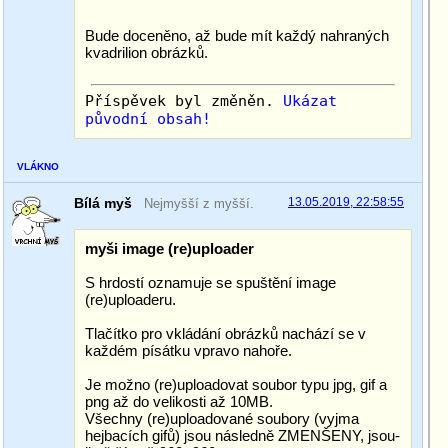
Bude doceněno, až bude mít každý nahraných
kvadrilion obrázků.
Příspěvek byl změněn.
Ukázat
původní obsah!
VLÁKNO
Bílá myš
13.05.2019, 22:58:55
Nejmyšší z myšší.
myši image (re)uploader
S hrdostí oznamuje se spuštění image
(re)uploaderu.
Tlačítko pro vkládání obrázků nachází se v
každém písátku vpravo nahoře.
Je možno (re)uploadovat soubor typu jpg, gif a
png až do velikosti až 10MB.
Všechny (re)uploadované soubory (vyjma
hejbacích gifů) jsou následně ZMENŠENY, jsou-