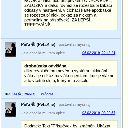
BOOK a další; pod příspěvkem ODPOVĚDĚT,
ZÁLOŽKY a další; rovněž se rozestoupí klikací
odkazy v nastavení, v čichací kartě apod; také
se rozestoupí nick, odkaz za nickem a
permalink na příspěvek). ZA LEPŠÍ
TREFOVÁNÍ!
Píďa 😜 (PetaKlic)
postavil si myší ráj
- ale chodila mu tam opice
06.02.2019, 22:48:21
drobnůstka odvlšána.
díky revolučnímu novému systému ukládání
vlákna je odkaz na vlákno jen tam, kde je vlákno
a to včetně slntu, kterým to začalo.
RE:
Píďa 😜 (PetaKlic)
VLÁKNO
Píďa 😜 (PetaKlic)
postavil si myší ráj
- ale chodila mu tam opice
03.02.2019, 03:20:57
Dodatek: Text "Příspěvek byl změněn. Ukázat