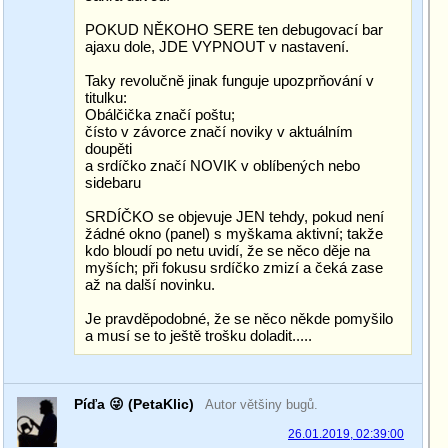
POKUD NĚKOHO SERE ten debugovací bar
ajaxu dole, JDE VYPNOUT v nastavení.
Taky revolučně jinak funguje upozprňování v
titulku:
Obálčička značí poštu;
čísto v závorce značí noviky v aktuálním
doupěti
a srdíčko značí NOVIK v oblíbených nebo
sidebaru
SRDÍČKO se objevuje JEN tehdy, pokud není
žádné okno (panel) s myškama aktivní; takže
kdo bloudí po netu uvidí, že se něco děje na
myších; při fokusu srdíčko zmizí a čeká zase
až na další novinku.
Je pravděpodobné, že se něco někde pomyšilo
a musí se to ještě trošku doladit.....
Píďa 😜 (PetaKlic)
Autor většiny bugů.
26.01.2019, 02:39:00