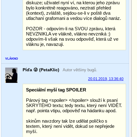
diskuze; uživatel nyní ví, na kterou jeho zprávu
bylo konkrétně reagováno, neztratí přehled
(kontext), zvláště, sejdou-se-li v poště dva
utlachaní grafomani a vedou více dialogů naráz.
POZOR - odpovím-li na SVOU zprávu, která
NEVZNIKLA ve vlákně, vlákno nevzniká :)
odpovím-li však na svou odpověď, která už ve
vláknu je, navazuji.
VLÁKNO
Píďa 😜 (PetaKlic)
Autor většiny bugů.
20.01.2019, 13:36:40
Speciální myší tag SPOILER
Párový tag <spoiler> </spoiler> slouží k psaní
SKRYTÉHO textu; tedy textu, který není VIDĚT.
např. pointa vtipu, odpověď na hádanku apod.
skinům navzdory tak lze udělat políčko s
textem, který není vidět, dokud se nepřejede
myší.