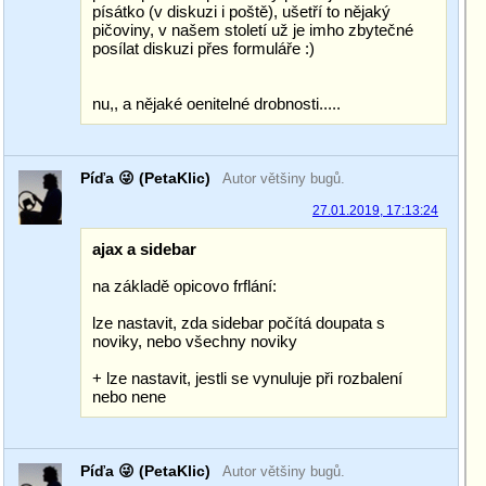
písátko (v diskuzi i poště), ušetří to nějaký
pičoviny, v našem století už je imho zbytečné
posílat diskuzi přes formuláře :)
nu,, a nějaké oenitelné drobnosti.....
Píďa 😜 (PetaKlic)
Autor většiny bugů.
27.01.2019, 17:13:24
ajax a sidebar
na základě opicovo frflání:
lze nastavit, zda sidebar počítá doupata s
noviky, nebo všechny noviky
+ lze nastavit, jestli se vynuluje při rozbalení
nebo nene
Píďa 😜 (PetaKlic)
Autor většiny bugů.