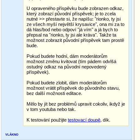
U opraveného příspěvku bude zobrazen odkaz,
který zobrazí původní příspěvek; je to zcela
nutné >> přestavte si, že napíšu: "rionko, ty jsi
ze všech myší největší krysavice", ona mi za to
dá hlas/bod nebo odpoví "já vím" a já bych to
přepsal na "rionko, ty jsi ale kráva". Takže ta
možnost zobrazit původní příspěvek tam prostě
bude.
Pokud budete hodní, dám moderátorům
možnost změnu kvitovat (tím pádem odvlšá
ostudný odkaz na původní nepovedený
příspěvek).
Pokud budete zlobit, dám moderátorům
možnost vrátit příspěvek do původního stavu,
bez další možnosti editace.
Mělo by jít bez problémů upravit cokoliv, ikdyž je
v tom youtuba nebo tak.
K testování použijte
testovací doupě
, dík.
VLÁKNO