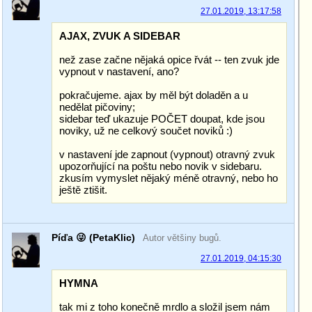
27.01.2019, 13:17:58
AJAX, ZVUK A SIDEBAR
než zase začne nějaká opice řvát -- ten zvuk jde
vypnout v nastavení, ano?
pokračujeme. ajax by měl být doladěn a u
nedělat pičoviny;
sidebar teď ukazuje POČET doupat, kde jsou
noviky, už ne celkový součet noviků :)
v nastavení jde zapnout (vypnout) otravný zvuk
upozorňující na poštu nebo novik v sidebaru.
zkusím vymyslet nějaký méně otravný, nebo ho
ještě ztišit.
Píďa 😜 (PetaKlic)
Autor většiny bugů.
27.01.2019, 04:15:30
HYMNA
tak mi z toho konečně mrdlo a složil jsem nám