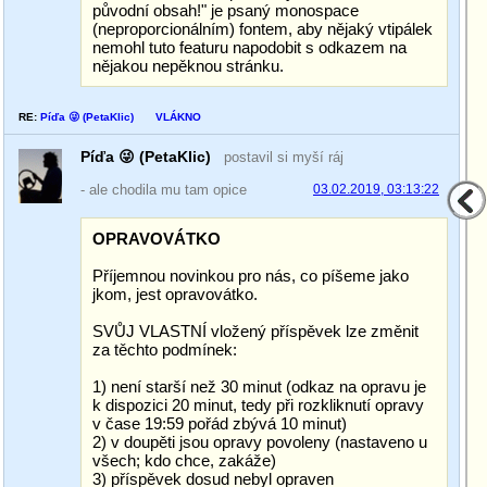
původní obsah!" je psaný monospace
(neproporcionálním) fontem, aby nějaký vtipálek
nemohl tuto featuru napodobit s odkazem na
nějakou nepěknou stránku.
RE:
Píďa 😜 (PetaKlic)
VLÁKNO
Píďa 😜 (PetaKlic)
postavil si myší ráj
- ale chodila mu tam opice
03.02.2019, 03:13:22
OPRAVOVÁTKO
Příjemnou novinkou pro nás, co píšeme jako
jkom, jest opravovátko.
SVŮJ VLASTNÍ vložený příspěvek lze změnit
za těchto podmínek:
1) není starší než 30 minut (odkaz na opravu je
k dispozici 20 minut, tedy při rozkliknutí opravy
v čase 19:59 pořád zbývá 10 minut)
2) v doupěti jsou opravy povoleny (nastaveno u
všech; kdo chce, zakáže)
3) příspěvek dosud nebyl opraven