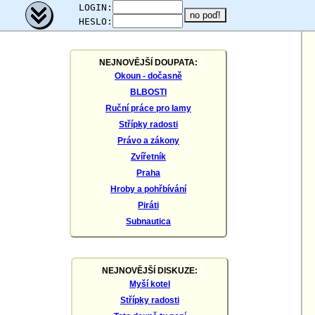
;
LOGIN:
HESLO:
NEJNOVĚJŠÍ DOUPATA:
Okoun - dočasně
BLBOSTI
Ruční práce pro lamy
Střípky radosti
Právo a zákony
Zvířetník
Praha
Hroby a pohřbívání
Piráti
Subnautica
NEJNOVĚJŠÍ DISKUZE:
Myší kotel
Střípky radosti