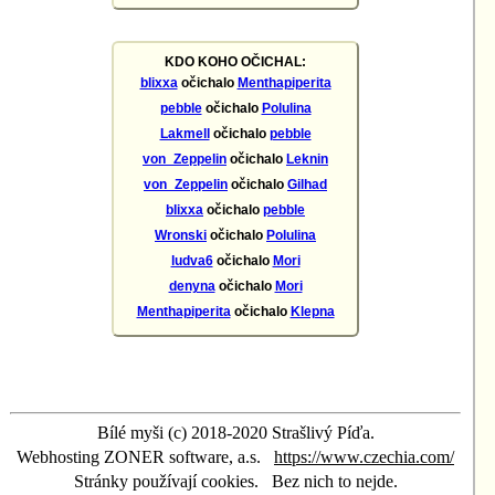
KDO KOHO OČICHAL:
blixxa
očichalo
Menthapiperita
pebble
očichalo
Polulina
Lakmell
očichalo
pebble
von_Zeppelin
očichalo
Leknin
von_Zeppelin
očichalo
Gilhad
blixxa
očichalo
pebble
Wronski
očichalo
Polulina
ludva6
očichalo
Mori
denyna
očichalo
Mori
Menthapiperita
očichalo
Klepna
Bílé myši (c) 2018-2020 Strašlivý Píďa.
Webhosting ZONER software, a.s.
https://www.czechia.com/
Stránky používají cookies.
Bez nich to nejde.