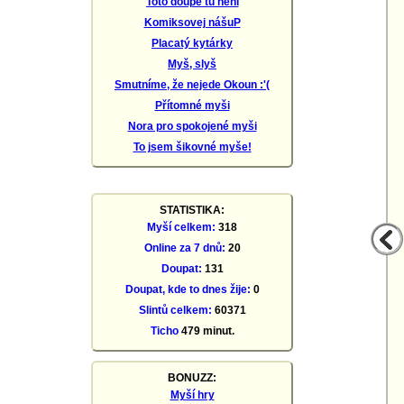
Toto doupě tu není
Komiksovej nášuP
Placatý kytárky
Myš, slyš
Smutníme, že nejede Okoun :'(
Přítomné myši
Nora pro spokojené myši
To jsem šikovné myše!
STATISTIKA:
Myší celkem:
318
Online za 7 dnů:
20
Doupat:
131
Doupat, kde to dnes žije:
0
Slintů celkem:
60371
Ticho
479
minut.
BONUZZ:
Myší hry