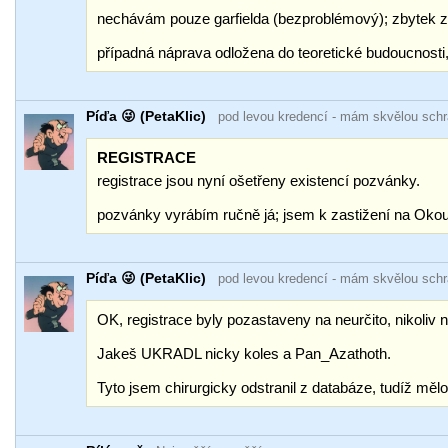
nechávám pouze garfielda (bezproblémový); zbytek z
případná náprava odložena do teoretické budoucnosti
Píďa 😜 (PetaKlic)
pod levou kredencí
- mám skvělou sch
REGISTRACE
registrace jsou nyní ošetřeny existencí pozvánky.
pozvánky vyrábím ručně já; jsem k zastižení na Oko
Píďa 😜 (PetaKlic)
pod levou kredencí
- mám skvělou sch
OK, registrace byly pozastaveny na neurčito, nikoliv 
Jakeš UKRADL nicky koles a Pan_Azathoth.
Tyto jsem chirurgicky odstranil z databáze, tudíž mělo