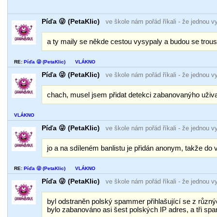
Píďa 😜 (PetaKlic)
ve škole nám pořád říkali
- že jednou v
a ty maily se někde cestou vysypaly a budou se trousi
RE:
Píďa 😜 (PetaKlic)
VLÁKNO
Píďa 😜 (PetaKlic)
ve škole nám pořád říkali
- že jednou v
chach, musel jsem přidat detekci zabanovanýho uživat
VLÁKNO
Píďa 😜 (PetaKlic)
ve škole nám pořád říkali
- že jednou v
jo a na sdíleném banlistu je přidán anonym, takže do
RE:
Píďa 😜 (PetaKlic)
VLÁKNO
Píďa 😜 (PetaKlic)
ve škole nám pořád říkali
- že jednou v
byl odstraněn polský spammer přihlašující se z různ
bylo zabanováno asi šest polských IP adres, a tři sp