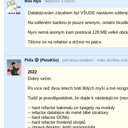
Bílá myš
Nejmyšší z myšší.
Databázovám zásahem byl VŠUDE nastaven sdílený b
Na sdíleném banlistu je pouze anonym, ostatní škodil
Nyní nemá anonym kam postovat 128 MB velké obráz
Těšme se na refaktor a držme mi palce.
Píďa 😜 (PetaKlic)
pod levou kredencí
- mám skvělou sch
2022
Dobrý večer.
Po více než dvou letech hnití Bílých myší a mé rezig
Tudíž je pravděpodobné, že dojde k následujícím (ne
-- hard refactor bakendu ze špagety na moduly
-- refactor databáze do méně blbé struktury
-- hard refactor DOMu
-- hard refactor frontend skriptů
-- úprava designu, lepší responsivita