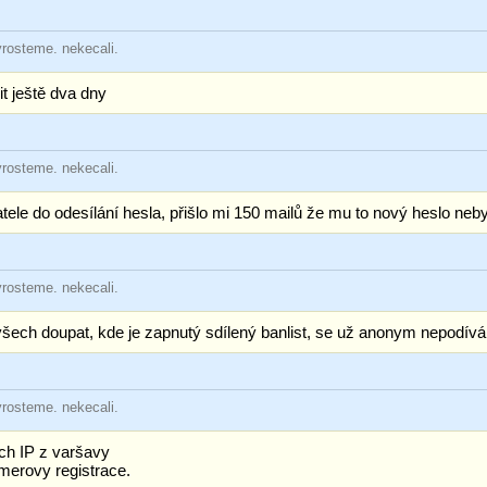
yrosteme. nekecali.
t ještě dva dny
yrosteme. nekecali.
ele do odesílání hesla, přišlo mi 150 mailů že mu to nový heslo neb
yrosteme. nekecali.
 všech doupat, kde je zapnutý sdílený banlist, se už anonym nepodívá
yrosteme. nekecali.
ých IP z varšavy
amerovy registrace.