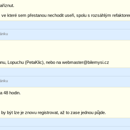
aříznut.
, ve které sem přestanou nechodit useři, spolu s rozsáhlým refaktor
ránku
unu, Lopuchu (PetaKlic), nebo na webmaster@bilemysi.cz
ránku
na 48 hodin.
 by být lze je znovu registrovat, až to zase jednou půjde.