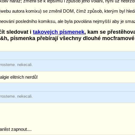
oliv naráz; změnil se k lepšímu i způsob jeho volání, nyní už nebrzdí 
 (webu autora komixu) se změnil DOM, čímž způsob, kterým byl hled
acheování posledního komiksu, ale byla povolána nejmyšší aby je sma
ít sledovat i
takovejch písmenek
, kam se přestěhov
c&h, písmenka přebírají všechny dlouhé mocframové 
yrosteme. nekecali.
lgie elitních nerdů!
yrosteme. nekecali.
anlist zapnout....