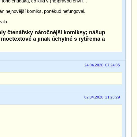
toho chudáka, co klikl v (ne)pravou chvíli...
án nejnovější komiks, poněkud nefungoval.
zala.
aly čtenářsky náročnější komiksy; nášup
moctextové a jinak úchylné s rytířema a
24.04.2020, 07:24:35
02.04.2020, 21:28:29