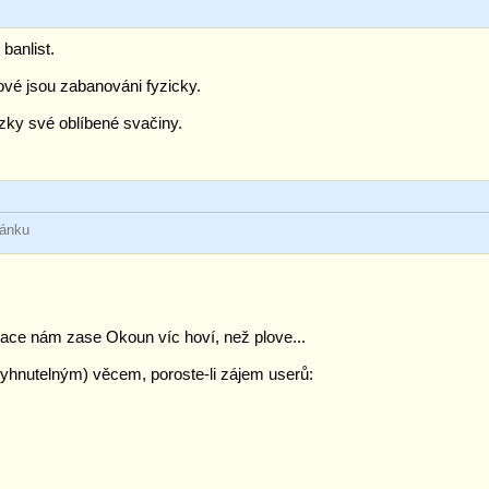
anlist.
ové jsou zabanováni fyzicky.
ky své oblíbené svačiny.
ránku
nace nám zase Okoun víc hoví, než plove...
vyhnutelným) věcem, poroste-li zájem userů: