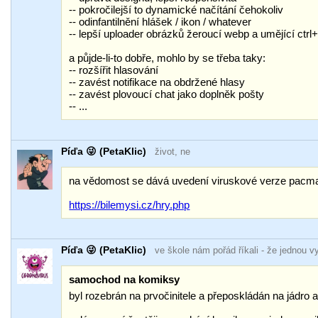
-- pokročilejší to dynamické načítání čehokoliv
-- odinfantilnění hlášek / ikon / whatever
-- lepší uploader obrázků žeroucí webp a umějící ctr
a půjde-li-to dobře, mohlo by se třeba taky:
-- rozšířit hlasování
-- zavést notifikace na obdržené hlasy
-- zavést plovoucí chat jako doplněk pošty
-- ...
Píďa 😜 (PetaKlic)
život, ne
na vědomost se dává uvedení viruskové verze pacma
https://bilemysi.cz/hry.php
Píďa 😜 (PetaKlic)
ve škole nám pořád říkali
- že jednou v
samochod na komiksy
byl rozebrán na prvočinitele a přeposkládán na jádro 