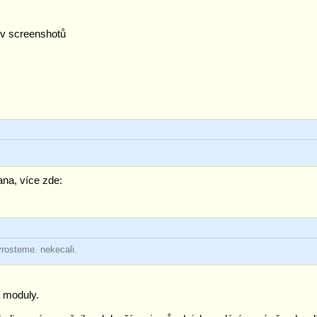
l+v screenshotů
na, více zde:
yrosteme. nekecali.
a moduly.