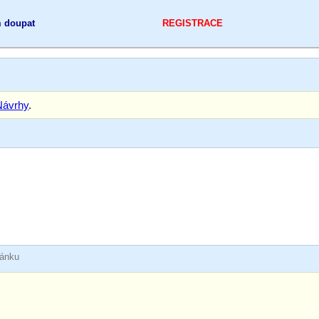
 doupat
REGISTRACE
Návrhy
.
ránku