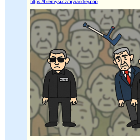
https://bilemysi.cz/hry/andrej.php