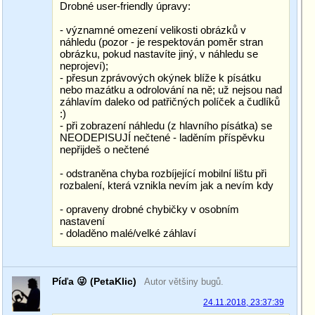
Drobné user-friendly úpravy:
- významné omezení velikosti obrázků v
náhledu (pozor - je respektován poměr stran
obrázku, pokud nastavíte jiný, v náhledu se
neprojeví);
- přesun zprávových okýnek blíže k písátku
nebo mazátku a odrolování na ně; už nejsou nad
záhlavím daleko od patřičných políček a čudlíků
:)
- při zobrazení náhledu (z hlavního písátka) se
NEODEPISUJÍ nečtené - laděním příspěvku
nepřijdeš o nečtené
- odstraněna chyba rozbíjející mobilní lištu při
rozbalení, která vznikla nevím jak a nevím kdy
- opraveny drobné chybičky v osobním
nastavení
- doladěno malé/velké záhlaví
Píďa 😜 (PetaKlic)
Autor většiny bugů.
24.11.2018, 23:37:39