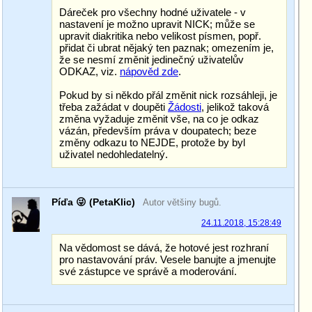
Dáreček pro všechny hodné uživatele - v
nastavení je možno upravit NICK; může se
upravit diakritika nebo velikost písmen, popř.
přidat či ubrat nějaký ten paznak; omezením je,
že se nesmí změnit jedinečný uživatelův
ODKAZ, viz.
nápověd zde
.
Pokud by si někdo přál změnit nick rozsáhleji, je
třeba zažádat v doupěti
Žádosti
, jelikož taková
změna vyžaduje změnit vše, na co je odkaz
vázán, především práva v doupatech; beze
změny odkazu to NEJDE, protože by byl
uživatel nedohledatelný.
Píďa 😜 (PetaKlic)
Autor většiny bugů.
24.11.2018, 15:28:49
Na vědomost se dává, že hotové jest rozhraní
pro nastavování práv. Vesele banujte a jmenujte
své zástupce ve správě a moderování.