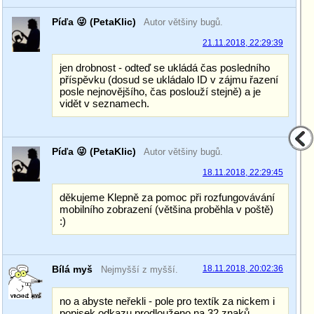
Píďa 😜 (PetaKlic)
Autor většiny bugů.
21.11.2018, 22:29:39
jen drobnost - odteď se ukládá čas posledního
příspěvku (dosud se ukládalo ID v zájmu řazení
posle nejnovějšího, čas poslouží stejně) a je
vidět v seznamech.
Píďa 😜 (PetaKlic)
Autor většiny bugů.
18.11.2018, 22:29:45
děkujeme Klepně za pomoc při rozfungovávání
mobilního zobrazení (většina proběhla v poště)
:)
Bílá myš
18.11.2018, 20:02:36
Nejmyšší z myšší.
no a abyste neřekli - pole pro textík za nickem i
popisek odkazu prodlouženo na 32 znaků