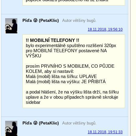
Píďa 😜 (PetaKlic)
Autor většiny bugů.
18.11.2018, 19:56:10
!! MOBILNÍ TELEFONY !!
bylo experimentálně spuštěno rozlišení 320px
pro MOBILNÍ TELEFONY postavené NA
VÝŠKU
prosím PRVNÍHO S MOBILEM, CO PŮJDE
KOLEM, aby si nastavil:
Malá (mobil) lišta na šířku: UPLAVE
Malá (mobil) lišta na výšku: JE PŘIBITÁ
a podal hlášení, že na výšku lišta drží, na šířku
uplave a že v obou případech správně skroluje
sidebar
Píďa 😜 (PetaKlic)
Autor většiny bugů.
18.11.2018, 19:51:33