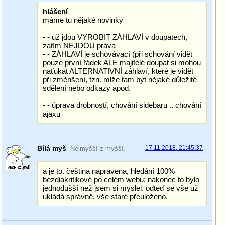
hlášení
máme tu nějaké novinky
- - už jdou VYROBIT ZÁHLAVÍ v doupatech,
zatím NEJDOU práva
- - ZÁHLAVÍ je schovávací (při schování vidět
pouze první řádek ALE majitelé doupat si mohou
naťukat ALTERNATIVNÍ záhlaví, které je vidět
při změnšení, tzn. mlže tam být nějaké důležité
sdělení nebo odkazy apod.
- - úprava drobností, chování sidebaru .. chování
ajaxu
Bílá myš
17.11.2018, 21:45:37
Nejmyšší z myšší.
a je to. čeština napravena, hledání 100%
bezdiakritikové po celém webu; nakonec to bylo
jednodušší než jsem si myslel. odteď se vše už
ukládá správně, vše staré přeuloženo.