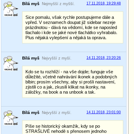
Bílá myš
17.11.2018, 19:29:48
Nejmyšší z myšší.
Sice pomalu, však rychle postupujeme dále a
vpřed. V seznamech doupat již sidebar nezeje
prázdnotou - dává na vědomí, kde se naposled
tlachalo i kde se jaké nové tlachátko vyhrabalo.
Plus nějaká vylepšení a nějaká ta oprava.
Bílá myš
14.11.2018, 23:20:26
Nejvyšší z myší.
Kdo se tu rozhlíží - na vše dojde; funguje vše
důležité, včetně nahrávání ikonek a podobných
blbin; prosím všechny, aby si prošli nastavení,
zjistili co a jak, zkusili klikat na ikonky, na
záložky, na book a na unbook a tak.
Bílá myš
14.11.2018, 23:01:00
Nejvyšší z myší.
Píše se historický okamžik, kdy se po
STRAŠLIVÉ nehodě s přenosem jednoho