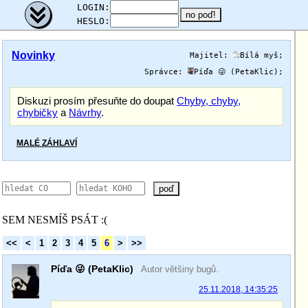
;
LOGIN:
HESLO:
Novinky
Majitel:
Bílá myš
;
Správce:
Píďa 😜 (PetaKlic)
;
Diskuzi prosím přesuňte do doupat
Chyby, chyby,
chybičky
a
Návrhy
.
MALÉ ZÁHLAVÍ
poď
SEM NESMÍŠ PSÁT :(
<<
<
1
2
3
4
5
6
>
>>
Píďa 😜 (PetaKlic)
Autor většiny bugů.
25.11.2018, 14:35:25