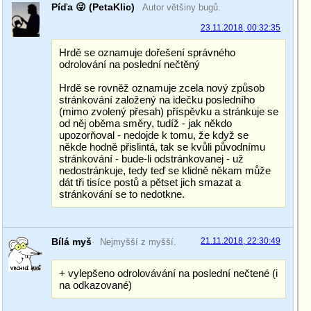
Píďa 😜 (PetaKlic)
Autor většiny bugů.
23.11.2018, 00:32:35
Hrdě se oznamuje dořešení správného
odrolování na poslední nečtěný
Hrdě se rovněž oznamuje zcela nový způsob
stránkování založený na idečku posledního
(mimo zvolený přesah) příspěvku a stránkuje se
od něj oběma směry, tudíž - jak někdo
upozorňoval - nedojde k tomu, že když se
někde hodně přislintá, tak se kvůli původnímu
stránkování - bude-li odstránkovanej - už
nedostránkuje, tedy teď se klidně někam může
dát tři tisíce postů a pětset jich smazat a
stránkování se to nedotkne.
Bílá myš
21.11.2018, 22:30:49
Nejmyšší z myšší.
+ vylepšeno odrolovávání na poslední nečtené (i
na odkazované)